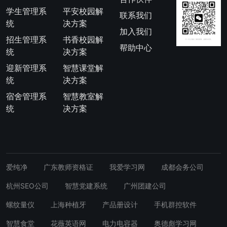
学生管理系
平安校园解
联系我们
统
决方案
加入我们
招生管理系
书香校园解
帮助中心
统
决方案
迎新管理系
智慧课堂解
统
决方案
宿舍管理系
智慧教室解
统
决方案
爱纯净
广东教师资格证
我爱学习网
成都会务公司
杭州SEO公司
智慧党建系统
广州团建公司
螺纹量仪
上海种植牙
产品册设计
手机群控软件
智慧食堂
花薇英语网
电力电容器
奥德彪学习网