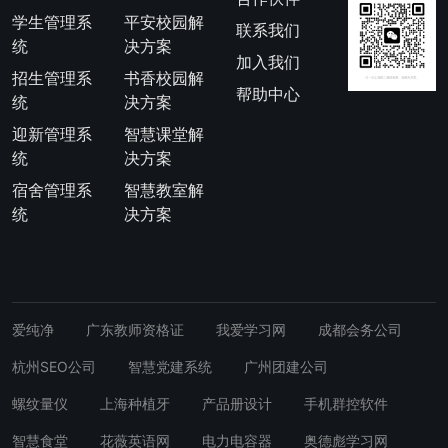
学生管理系
平安校园解
联系我们
统
决方案
加入我们
招生管理系
书香校园解
帮助中心
统
决方案
迎新管理系
智慧课堂解
统
决方案
宿舍管理系
智慧教室解
统
决方案
爱纯净
广东教师资格证
我爱学习网
成都会务公司
杭州SEO公司
智慧党建系统
广州团建公司
螺纹量仪
上海种植牙
产品册设计
手机群控软件
智慧食堂
花薇英语网
电力电容器
奥德彪学习网