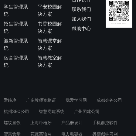
学生管理系
平安校园解
联系我们
统
决方案
加入我们
招生管理系
书香校园解
帮助中心
统
决方案
迎新管理系
智慧课堂解
统
决方案
宿舍管理系
智慧教室解
统
决方案
爱纯净
广东教师资格证
我爱学习网
成都会务公司
杭州SEO公司
智慧党建系统
广州团建公司
螺纹量仪
上海种植牙
产品册设计
手机群控软件
智慧食堂
花薇英语网
电力电容器
奥德彪学习网