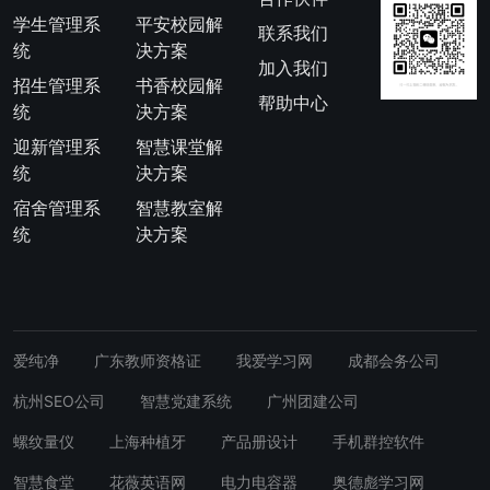
学生管理系
平安校园解
联系我们
统
决方案
加入我们
招生管理系
书香校园解
帮助中心
统
决方案
迎新管理系
智慧课堂解
统
决方案
宿舍管理系
智慧教室解
统
决方案
爱纯净
广东教师资格证
我爱学习网
成都会务公司
杭州SEO公司
智慧党建系统
广州团建公司
螺纹量仪
上海种植牙
产品册设计
手机群控软件
智慧食堂
花薇英语网
电力电容器
奥德彪学习网