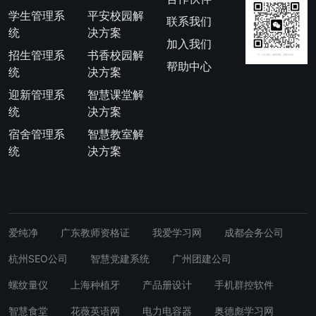
学生管理系
平安校园解
联系我们
统
决方案
加入我们
招生管理系
书香校园解
帮助中心
统
决方案
迎新管理系
智慧课堂解
统
决方案
宿舍管理系
智慧教室解
统
决方案
爱纯净
广东教师资格证
我爱学习网
成都会务公司
杭州SEO公司
智慧党建系统
广州团建公司
螺纹量仪
上海种植牙
产品册设计
手机群控软件
智慧食堂
花薇英语网
电力电容器
奥德彪学习网