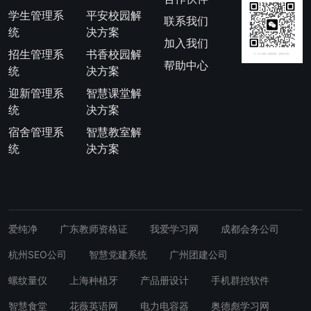
学生管理系
平安校园解
联系我们
统
决方案
加入我们
招生管理系
书香校园解
帮助中心
统
决方案
迎新管理系
智慧课堂解
统
决方案
宿舍管理系
智慧教室解
统
决方案
爱纯净
广东教师资格证
我爱学习网
成都会务公司
杭州SEO公司
智慧党建系统
广州团建公司
螺纹量仪
上海种植牙
产品册设计
手机群控软件
智慧食堂
花薇英语网
电力电容器
奥德彪学习网