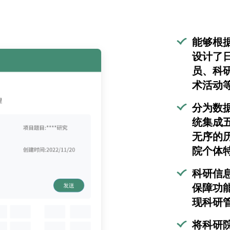
能够根
设计了
员、科
术活动
分为数
统集成
无序的
院个体
科研信
保障功
现科研
将科研