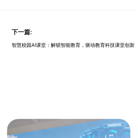
下一篇:
智慧校园AI课堂：解锁智能教育，驱动教育科技课堂创新