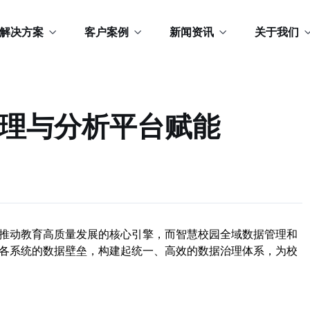
解决方案
客户案例
新闻资讯
关于我们
理与分析平台赋能
推动教育高质量发展的核心引擎，而智慧校园全域数据管理和
各系统的数据壁垒，构建起统一、高效的数据治理体系，为校