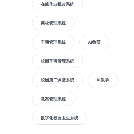
在线作业批改系统
离校管理系统
车辆管理系统
AI教研
校园车辆管理系统
校园第二课堂系统
AI教学
教案管理系统
数字化校园卫生系统