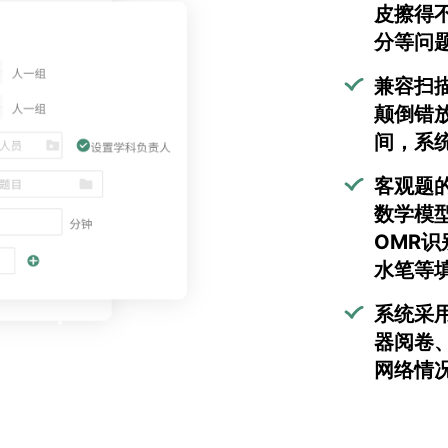
皮擦得
分等问
兼容扫
颠倒错
间，系
客观题
数学模
OMR
水笔等
系统采
器阅卷
网络情