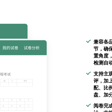
兼容各
节，确
置角度
检测自
支持主
评，加
配、比
盘、加
阅卷完