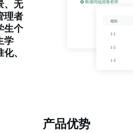
景、无
管理者
学生个
生学
准化、
产品优势