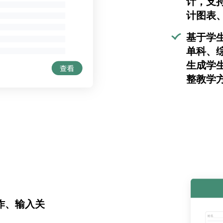
计，支
计图表、
基于学
单科、
生成学
整教学
作、输入关
。