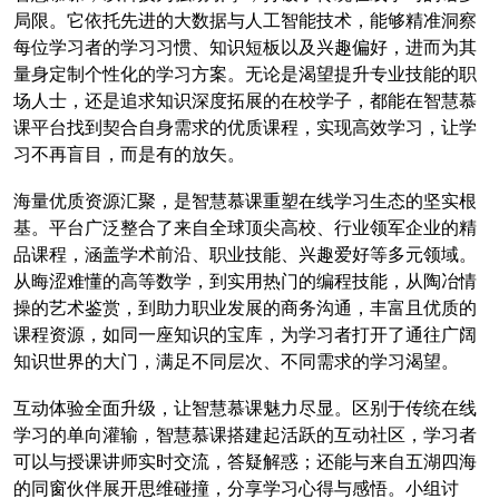
局限。它依托先进的大数据与人工智能技术，能够精准洞察
每位学习者的学习习惯、知识短板以及兴趣偏好，进而为其
量身定制个性化的学习方案。无论是渴望提升专业技能的职
场人士，还是追求知识深度拓展的在校学子，都能在智慧慕
课平台找到契合自身需求的优质课程，实现高效学习，让学
习不再盲目，而是有的放矢。
海量优质资源汇聚，是智慧慕课重塑在线学习生态的坚实根
基。平台广泛整合了来自全球顶尖高校、行业领军企业的精
品课程，涵盖学术前沿、职业技能、兴趣爱好等多元领域。
从晦涩难懂的高等数学，到实用热门的编程技能，从陶冶情
操的艺术鉴赏，到助力职业发展的商务沟通，丰富且优质的
课程资源，如同一座知识的宝库，为学习者打开了通往广阔
知识世界的大门，满足不同层次、不同需求的学习渴望。
互动体验全面升级，让智慧慕课魅力尽显。区别于传统在线
学习的单向灌输，智慧慕课搭建起活跃的互动社区，学习者
可以与授课讲师实时交流，答疑解惑；还能与来自五湖四海
的同窗伙伴展开思维碰撞，分享学习心得与感悟。小组讨