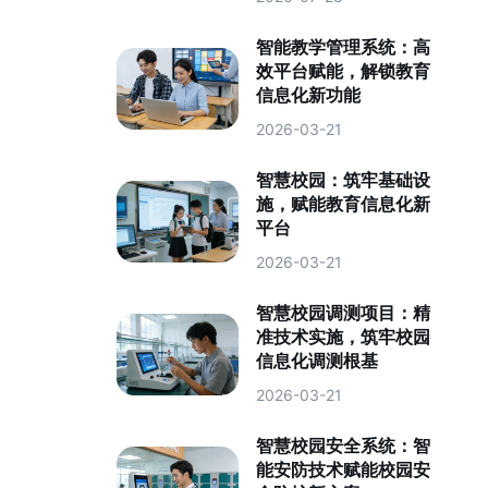
智能教学管理系统：高
效平台赋能，解锁教育
信息化新功能
2026-03-21
智慧校园：筑牢基础设
施，赋能教育信息化新
平台
2026-03-21
智慧校园调测项目：精
准技术实施，筑牢校园
信息化调测根基
2026-03-21
智慧校园安全系统：智
能安防技术赋能校园安