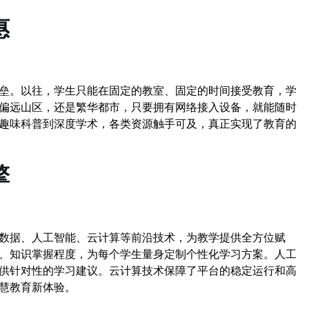
惠
垒。以往，学生只能在固定的教室、固定的时间接受教育，学
偏远山区，还是繁华都市，只要拥有网络接入设备，就能随时
趣味科普到深度学术，各类资源触手可及，真正实现了教育的
擎
数据、人工智能、云计算等前沿技术，为教学提供全方位赋
、知识掌握程度，为每个学生量身定制个性化学习方案。人工
供针对性的学习建议。云计算技术保障了平台的稳定运行和高
慧教育新体验。