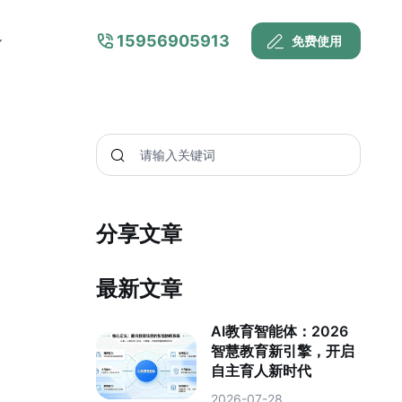
15956905913
免费使用
分享文章
最新文章
AI教育智能体：2026
智慧教育新引擎，开启
自主育人新时代
2026-07-28