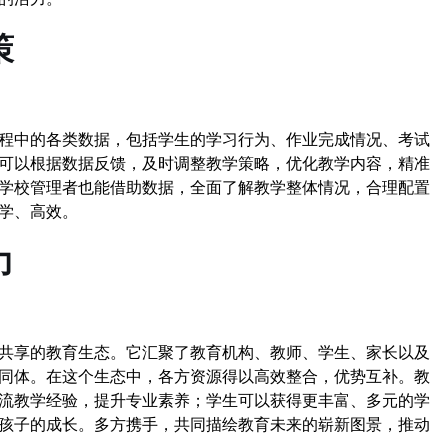
策
程中的各类数据，包括学生的学习行为、作业完成情况、考试
可以根据数据反馈，及时调整教学策略，优化教学内容，精准
学校管理者也能借助数据，全面了解教学整体情况，合理配置
学、高效。
力
共享的教育生态。它汇聚了教育机构、教师、学生、家长以及
同体。在这个生态中，各方资源得以高效整合，优势互补。教
流教学经验，提升专业素养；学生可以获得更丰富、多元的学
孩子的成长。多方携手，共同描绘教育未来的崭新图景，推动