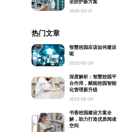
全防护新方案
2026-03-21
热门文章
智慧校园应该如何建设
呢
2023-05-30
深度解析：智慧校园平
台作用，赋能校园智能
化管理新升级
2023-05-30
书香校园建设方案全
解，助力打造优质阅读
空间