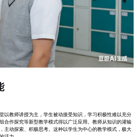
能
堂以教师讲授为主，学生被动接受知识，学习积极性难以充分
组合作探究等新型教学模式得以广泛应用。教师从知识的灌输
，主动探索、积极思考。这种以学生为中心的教学模式，极大
的活力。