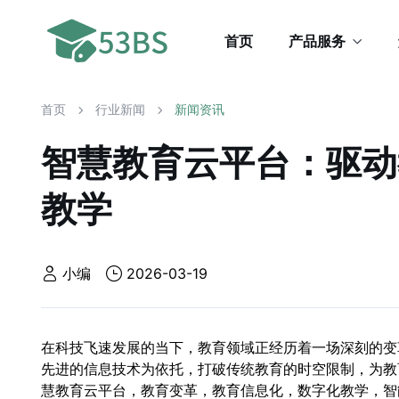
首页
产品服务
首页
行业新闻
新闻资讯
智慧教育云平台：驱动
教学
小编
2026-03-19
在科技飞速发展的当下，教育领域正经历着一场深刻的变
先进的信息技术为依托，打破传统教育的时空限制，为教
慧教育云平台，教育变革，教育信息化，数字化教学，智