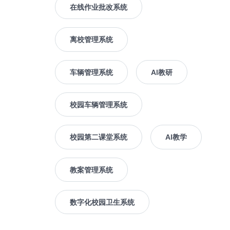
在线作业批改系统
离校管理系统
车辆管理系统
AI教研
校园车辆管理系统
校园第二课堂系统
AI教学
教案管理系统
数字化校园卫生系统