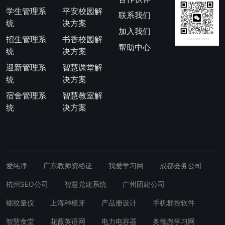
学生管理系
平安校园解
联系我们
统
决方案
加入我们
招生管理系
书香校园解
帮助中心
统
决方案
迎新管理系
智慧课堂解
统
决方案
宿舍管理系
智慧教室解
统
决方案
爱纯净
广东教师资格证
我爱学习网
成都会务公司
杭州SEO公司
智慧党建系统
广州团建公司
螺纹量仪
上海种植牙
产品册设计
手机群控软件
智慧食堂
花薇英语网
电力电容器
奥德彪学习网